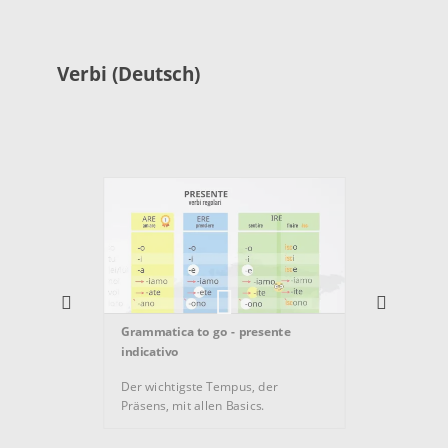
Verbi (Deutsch)
Gramma
Grammatica to go - presente
ipoteti
indicativo
Wollt i
Der wichtigste Tempus, der
hypoth
Präsens, mit allen Basics.
Clip ke