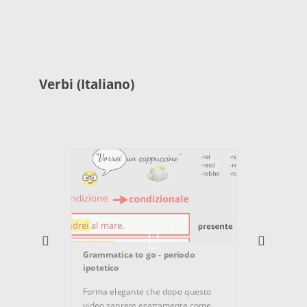
Verbi (Italiano)
Gramma
il cong
Grammatica to go - periodo
ipotetico
Un cong
se è p
Forma elegante che dopo questo
partico
video saprete esattamente come