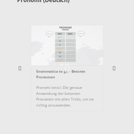
Gramma
combin
Pronom
Grammatica to go - Betonte
Pronome
Pronomen
miteina
ihre A
Pronomi tonici: Die genaue
wesentl
Anwendung der betonten
Pronomen mit allen Tricks, um sie
richtig anzuwenden.