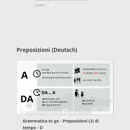
Facciam
usare
tutte le
usa il 
Preposizioni (Deutsch)
Grammatica to go - Preposizioni (2) di
tempo - D