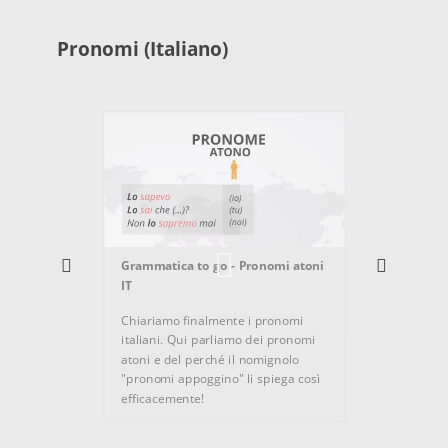
Pronomi (Italiano)
Grammatica to go - Pronomi atoni
IT
Gramma
Chiariamo finalmente i pronomi
I prono
italiani. Qui parliamo dei pronomi
usano, 
atoni e del perché il nomignolo
capire 
"pronomi appoggino" li spiega così
efficacemente!